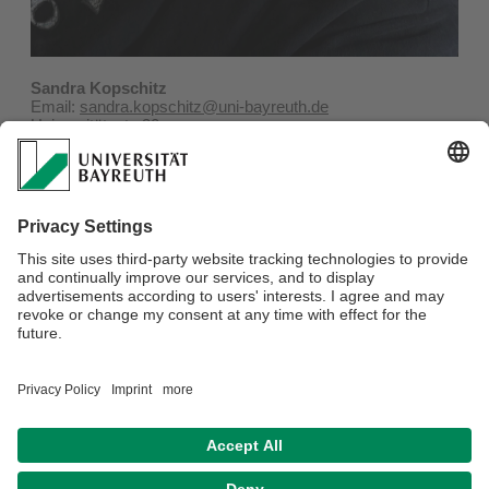
Sandra Kopschitz
Email:
sandra.kopschitz@uni-bayreuth.de
Universitätsstr. 30
95447 Bayreuth
Telefon: +49 (0)921 / 55-2276
Fax: +49 (0)921 / 55-2292
Gebäude Geo II, Raum 157
Webmaster:
Univ.Prof.Dr. Beate Lohnert
Privacy policy / Disclaimer
Terms of Use
Legal Notice
Sitemap